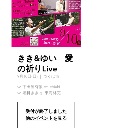
きき&ゆい 愛
の祈りLive
9月10日(日)
  |  
つくば市
vo.下田屋有依 pf..chiaki
vo.埴科きき g. 東海林克
受付が終了しました
他のイベントを見る