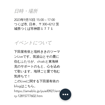
日時・場所
2023年9月10日 15:00 – 17:00
つくば市, 日本、〒300-4212 茨
城県つくば市神郡１７７１
イベントについて
下田屋有依と埴科ききのツーマ
ンLiveです。筑波山とその麓に
住むふたりが、chiakiと東海林
克のサポートのもと、心を込め
て歌います。地球ごと愛で包む
気持ちで！
このLiveに関する下田屋有依の
blogはこちら。
https://ameblo.jp/yuiel0927/ent
ry-12815777602.htm