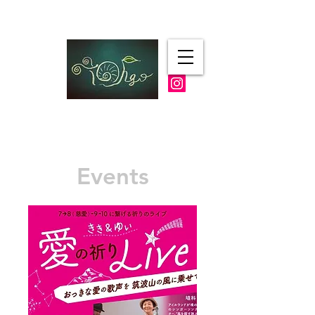
​ギャラリーTohgo
Events