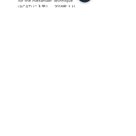
for the Alexander Technique 
(ACAT) に入学し、2018年より 
Balance Arts Center (BAC) に編
入。2020 年、計1600時間以上の
トレーニングを終了し、
AmSAT(米国ア レクサンダーテ
クニーク教師協会)の認定を受け
る。 現在、プ ライベートレッ
スンの他に、ニュースクール大
学ジャズ科、 マネス音楽院での
クラスでの指導、The Artist 
Gymでの俳優の ためのクラス
での指導、EDS(エーラスダンロ
ス症候群)患者の ためのアレク
サンダーテクニッククラスでの
指導などに取り 組んでいます。
https://www.takehiroshimizu.co
m/
チケット詳細