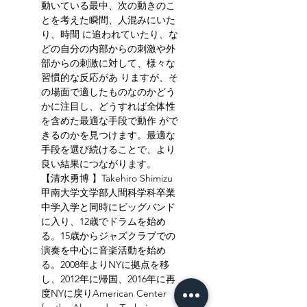
動いている最中、次の動きのこ
とを考えた瞬間、人混みにいた
り、時間 に追われていたり、な
どの自分の内部からの刺激や外
部からの刺激に対して、様々な
習慣的な反応があ りますが、そ
の場面で適したものなのかどう
かに注目し、どうすれば全体性
を含めた最適な手段で動作 がで
きるのかを見つけます。最適な
手段を選び続けることで、より
良い結果につながります。 
【清水勇博 】Takehiro Shimizu 
甲南大学文学部人間科学科卒業 
中学入学と同時にビッグバンド
に入り、12歳でドラムを始め 
る。15歳からジャズクラブでの
演奏を中心に音楽活動を始め 
る。2008年よりNYに拠点を移
し、2012年に帰国、2016年に再 
度NYに戻りAmerican Center 