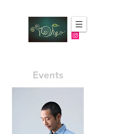
​ギャラリーTohgo
Events