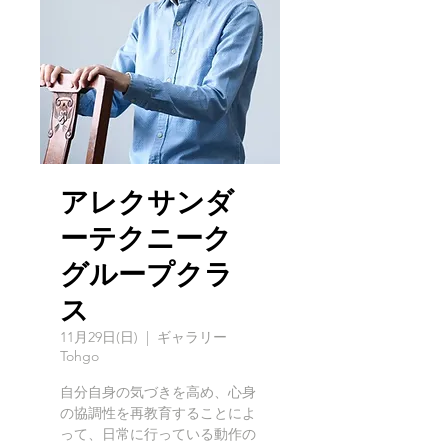
アレクサンダ
ーテクニーク
グループクラ
ス
11月29日(日)
  |  
ギャラリー
Tohgo
自分自身の気づきを高め、心身
の協調性を再教育することによ
って、日常に行っている動作の